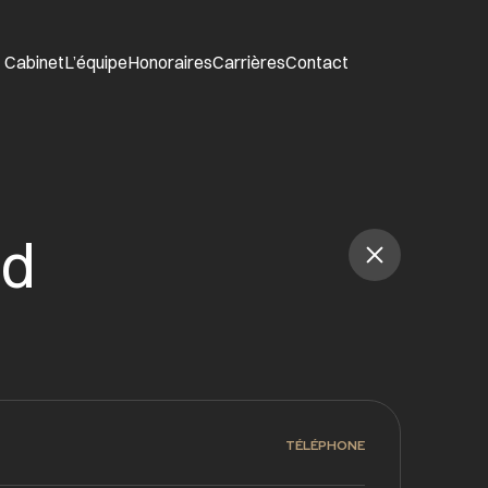
Cabinet
L’équipe
Honoraires
Carrières
Contact
nd
TÉLÉPHONE