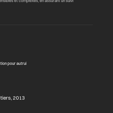
nsibles et complexes, en assurant un suivi
ion pour autrui
itiers, 2013